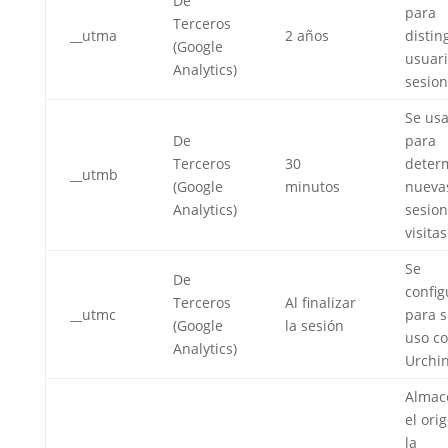
De
para
Terceros
__utma
2 años
distin
(Google
usuari
Analytics)
sesion
Se us
De
para
Terceros
30
deter
__utmb
(Google
minutos
nueva
Analytics)
sesion
visitas
Se
De
config
Terceros
Al finalizar
__utmc
para 
(Google
la sesión
uso c
Analytics)
Urchi
Almac
el ori
la