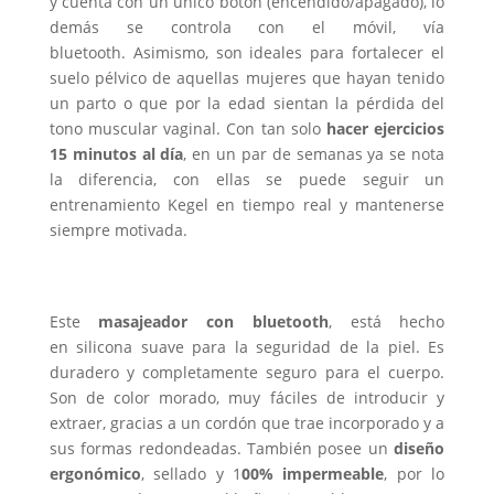
y cuenta con un único botón (encendido/apagado), lo
demás se controla con el móvil, vía
bluetooth. Asimismo, son ideales para fortalecer el
suelo pélvico de aquellas mujeres que hayan tenido
un parto o que por la edad sientan la pérdida del
tono muscular vaginal. Con tan solo
hacer ejercicios
15 minutos al día
, en un par de semanas ya se nota
la diferencia, con ellas se puede seguir un
entrenamiento Kegel en tiempo real y mantenerse
siempre motivada.
Este
masajeador con bluetooth
, está hecho
en silicona suave para la seguridad de la piel. Es
duradero y completamente seguro para el cuerpo.
Son de color morado, muy fáciles de introducir y
extraer, gracias a un cordón que trae incorporado y a
sus formas redondeadas. También posee un
diseño
ergonómico
, sellado y 1
00% impermeable
, por lo