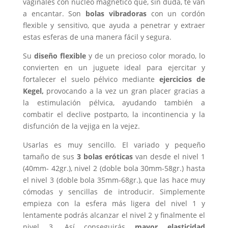
vaginales con núcleo magnético que, sin duda, te van
a encantar. Son
bolas vibradoras
con un cordón
flexible y sensitivo, que ayuda a penetrar y extraer
estas esferas de una manera fácil y segura.
Su
diseño flexible
y de un precioso color morado, lo
convierten en un juguete ideal para ejercitar y
fortalecer el suelo pélvico mediante
ejercicios de
Kegel,
provocando a la vez un gran placer gracias a
la estimulación pélvica, ayudando también a
combatir el declive postparto, la incontinencia y la
disfunción de la vejiga en la vejez.
Usarlas es muy sencillo. El variado y pequeño
tamaño de sus
3 bolas eróticas
van desde el nivel 1
(40mm- 42gr.), nivel 2 (doble bola 30mm-58gr.) hasta
el nivel 3 (doble bola 35mm-68gr.), que las hace muy
cómodas y sencillas de introducir. Simplemente
empieza con la esfera más ligera del nivel 1 y
lentamente podrás alcanzar el nivel 2 y finalmente el
nivel 3. Así conseguirás
mayor elasticidad