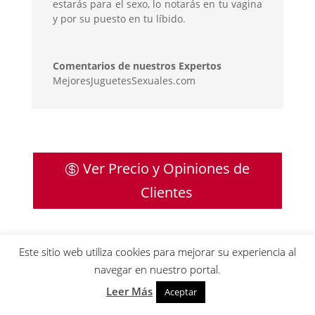
estarás para el sexo, lo notarás en tu vagina
y por su puesto en tu líbido.
Comentarios de nuestros Expertos
MejoresJuguetesSexuales.com
Ver Precio y Opiniones de
Clientes
Este sitio web utiliza cookies para mejorar su experiencia al
navegar en nuestro portal.
Leer Más
Aceptar
4 –
Juego de 2 pelotas de